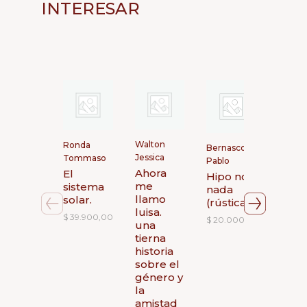
INTERESAR
Walton
Frome
Ronda
Bernasconi
Jessica
Jean-
Tommaso
Pablo
Ahora
Miss
El
Hipo no
me
2. el
sistema
nada
llamo
del
solar.
(rústica)
luisa.
due
$
39.900,00
$
20.000,00
una
verd
tierna
$
25.9
historia
sobre el
género y
la
amistad