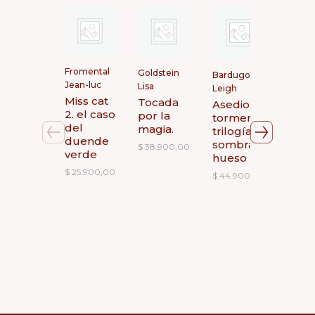
Fromental
Goldstein
Bard
Bardugo
Jean-luc
Lisa
Leigh
Leigh
Miss cat
Tocada
Somb
Asedio y
2. el caso
por la
hue
tormenta.
del
magia.
trilogía
$
44.
duende
sombra y
$
38.900,00
verde
hueso 2
$
25.900,00
$
44.900,00