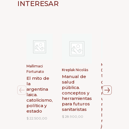
INTERESAR
Mcgee
Mallimaci
Kreplak Nicolás
Deutsch
Fortunato
Sandra
Manual de
El mito de
salud
Cruzar
la
pública.
fronteras,
argentina
conceptos y
reclamar
laica.
herramientas
una
catolicismo,
para futuros
nacion.
política y
sanitaristas
historia de
estado
las
$
28.900,00
$
22.500,00
mujeres
judias