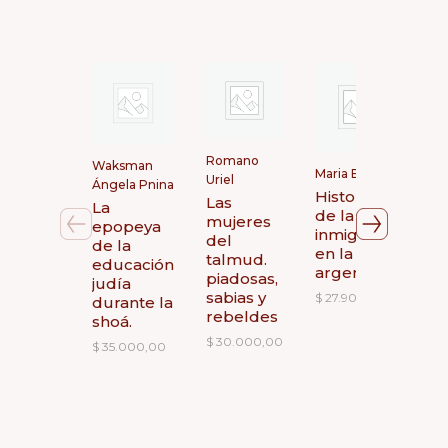
S
Romano
Waksman
Maria Bjerg
J
Uriel
Ángela Pnina
Historias
f
Las
La
de la
P
mujeres
epopeya
inmigración
h
del
de la
en la
p
talmud.
educación
argentina
d
piadosas,
judía
r
sabias y
$
27.900,00
durante la
rebeldes
shoá.
$
$
30.000,00
$
35.000,00