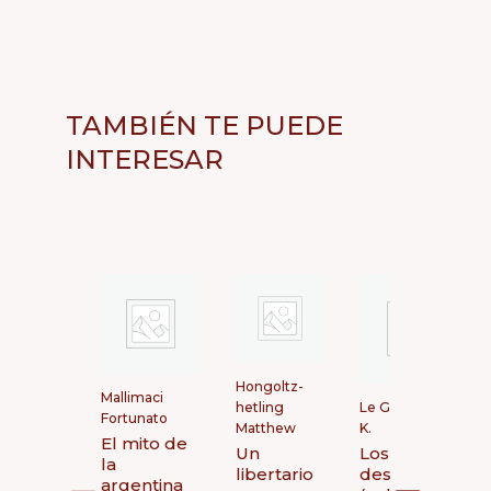
TAMBIÉN TE PUEDE
INTERESAR
Hongoltz-
Mallimaci
hetling
Le Guin Úrsula
Fortunato
Matthew
K.
El mito de
Un
Los
la
libertario
desposeidos
argentina