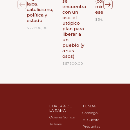
se
(coleccion
laica.
encuentra
minotauro
catolicismo,
con un
esenciales).
política y
oso. el
$
54.900,00
estado
utópico
$
22.500,00
plan para
liberar a
un
pueblo (y
a sus
osos)
$
57.900,00
LIBRERÍA DE
TIENDA
LA RAMA
Catálogo
Quiénes Somos
Mi Cuenta
Talleres
Preguntas