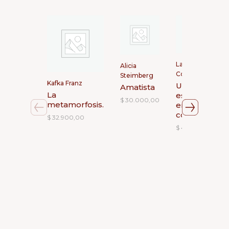
Laurie
Alicia
Colwin
Steimberg
Kafka Franz
Una
Amatista
La
escritora
$
30.000,00
metamorfosis.
en la
cocina
$
32.900,00
$
43.900,00