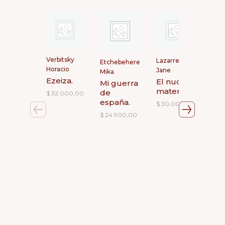
Per
Verbitsky
Lazarre
Etchebehere
Áng
Horacio
Jane
Mika
Có
Ezeiza.
El nudo
Mi guerra
hic
materno.
de
$
32.000,00
el 
españa.
$
30.000,00
oct
$
24.900,00
$
17