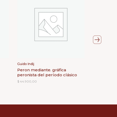
Guido Indij
Adorno Theod
Peron mediante. gráfica
Estética (19
peronista del período clásico
$
58.000,00
$
44.900,00