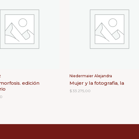
z
Niedermaier Alejandra
orfosis. edición
Mujer y la fotografia, la
rio
$
33.275,00
00