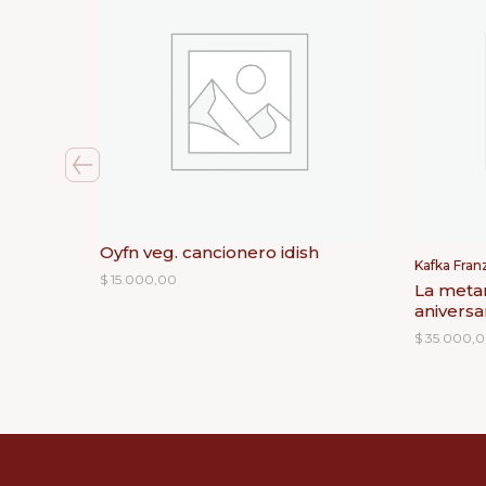
Oyfn veg. cancionero idish
Kafka Fran
$
15.000,00
La metam
aniversa
$
35.000,