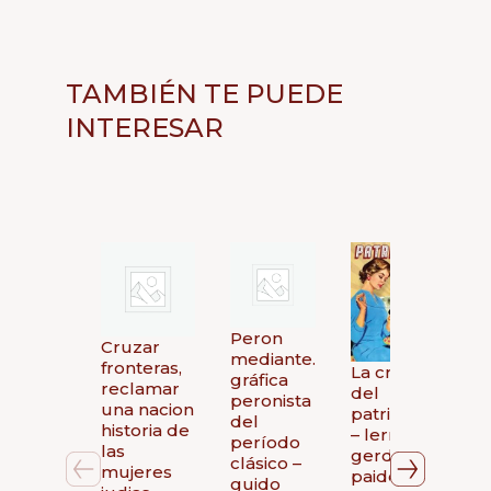
TAMBIÉN TE PUEDE
INTERESAR
Peron
Cruzar
mediante.
fronteras,
La creacion
gráfica
reclamar
del
peronista
una nacion
patriarcado
del
historia de
– lerner
período
las
gerda –
clásico –
mujeres
paidós
guido