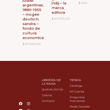
judias
indij – la
$
41.900,00
argentinas,
marca
1880-1955
editora
– mcgee
deutsch,
$
44.900,00
sandra –
fondo de
cultura
economica
$
27.000,00
LIBRERÍA DE
TIENDA
LA RAMA
Catálogo
Quiénes Somos
Mi Cuenta
Talleres
Preguntas
Contacto
Frecuentes
F
E
I
W
a
n
n
h
Redes Sociales
c
v
s
a