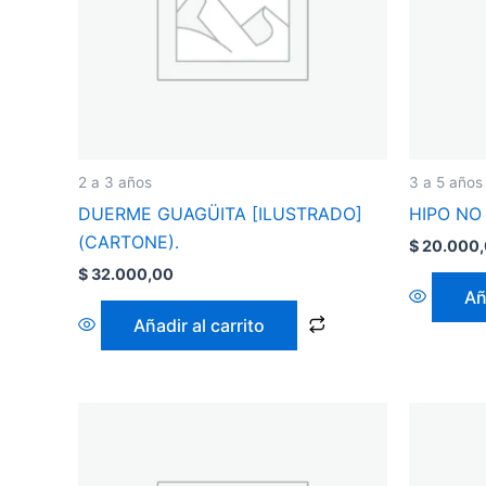
2 a 3 años
3 a 5 años
DUERME GUAGÜITA [ILUSTRADO]
HIPO NO
(CARTONE).
$
20.000
$
32.000,00
Añ
Añadir al carrito