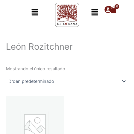
Ir
Menú
Menú
al
contenido
León Rozitchner
Mostrando el único resultado