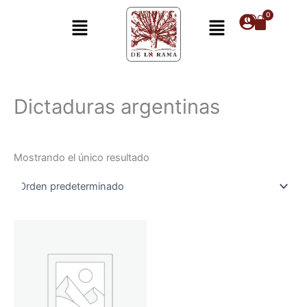
Ir
Menú
Menú
al
contenido
Dictaduras argentinas
Mostrando el único resultado